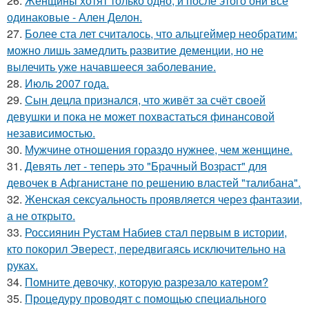
26.
Женщины хотят только одно, и после этого они все
одинаковые - Ален Делон.
27.
Более ста лет считалось, что альцгеймер необратим:
можно лишь замедлить развитие деменции, но не
вылечить уже начавшееся заболевание.
28.
Июль 2007 года.
29.
Сын децла признался, что живёт за счёт своей
девушки и пока не может похвастаться финансовой
независимостью.
30.
Мужчине отношения гораздо нужнее, чем женщине.
31.
Девять лет - теперь это "Брачный Возраст" для
девочек в Афганистане по решению властей "талибана".
32.
Женская сексуальность проявляется через фантазии,
а не открыто.
33.
Россиянин Рустам Набиев стал первым в истории,
кто покорил Эверест, передвигаясь исключительно на
руках.
34.
Помните девочку, которую разрезало катером?
35.
Процедуру проводят с помощью специального