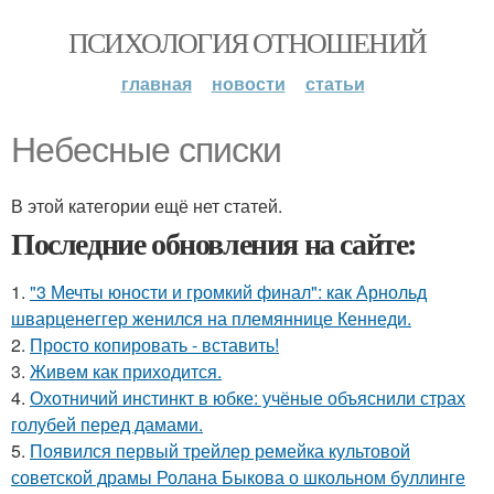
ПСИХОЛОГИЯ ОТНОШЕНИЙ
главная
новости
статьи
Небесные списки
В этой категории ещё нет статей.
Последние обновления на сайте:
1.
"3 Мечты юности и громкий финал": как Арнольд
шварценеггер женился на племяннице Кеннеди.
2.
Просто копировать - вставить!
3.
Живeм как приходится.
4.
Охотничий инстинкт в юбке: учёные объяснили страх
голубей перед дамами.
5.
Появился первый трейлер ремейка культовой
советской драмы Ролана Быкова о школьном буллинге