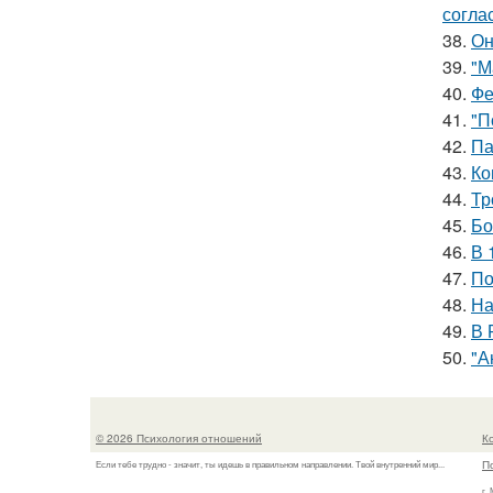
согла
38.
Он
39.
"М
40.
Фе
41.
"П
42.
Па
43.
Ко
44.
Тр
45.
Бо
46.
В 
47.
По
48.
На
49.
В 
50.
"А
© 2026 Психология отношений
К
П
Если тебе трудно - значит, ты идешь в правильном направлении. Твой внутренний мир...
г.