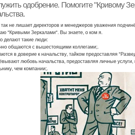
лужить одобрение. Помогите "Кривому Зе
альства.
 так не лишает директоров и менеджеров уважения подчинён
аю "Кривыми Зеркалами". Вы знаете, о ком я.
то делают такие люди:
ично общаются с вышестоящими коллегами;.
раются в доверие к начальству, тайком предоставляя "Разве
оёвывают любовь начальства, предоставляя личные услуги, 
ьнику, чем компании;.