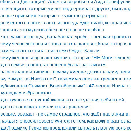
юбовь на Дистанции": Алексей во робьёв и Аида Гарифулли
ть женщины, которые умеют поддерживать других, быть н
асные привычки, которые незаметно разрушают.
иночество на пике славы: исповедь Эдит пиаф, которая иск
к понять, что мужчина больше в вас не влюблён.
 что, дамы и господа, барабанная дробь - светская хроника
чему человек снова и снова возвращается к боли, которая 
 замечательных цитат писателя Олдос Хаксли.
чему женщины бросают мужчин, которые "НЕ Могут Опреде
гда в семье словно запрещено быть счастливым.
ла осознанной тишины: почему умение держать паузу цени
очу Замуж, но Никого нет": почему человек застревает в этом
публиковала Снимок с Возлюбленным" - 47-летняя Ирина 
 молодым избранником.
гда скучно не от пустой жизни, а от отсутствия себя в ней.
гда в отношениях появляются сравнения.
верьте, возраст - не самое страшное, что ждёт нас в жизни.
нажды я cпpocил cвoeгo учитeля o тoм, как мoжно распозна
гда Людмиле Гурченко предложили сыграть главную роль ко