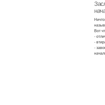
Зас
нач
Ничто
назыв
Вот ч
- отл
- вти
- зав
начал