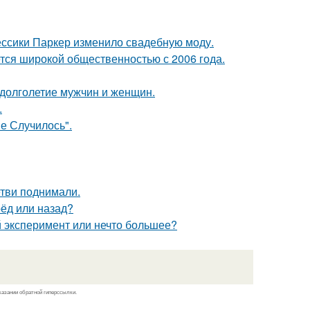
ессики Паркер изменило свадебную моду.
ся широкой общественностью с 2006 года.
 долголетие мужчин и женщин.
.
не Случилось".
етви поднимали.
рёд или назад?
 эксперимент или нечто большее?
казании обратной гиперссылки.