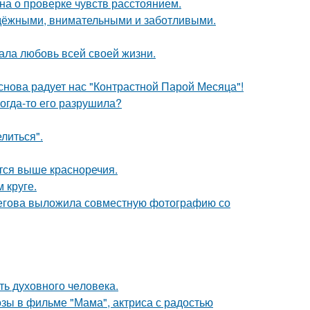
на о проверке чувств расстоянием.
адёжными, внимательными и заботливыми.
ала любовь всей своей жизни.
 снова радует нас "Контрастной Парой Месяца"!
когда-то его разрушила?
литься".
тся выше красноречия.
 круге.
пегова выложила совместную фотографию со
ть духовного чeловeка.
зы в фильме "Мама", актриса с радостью