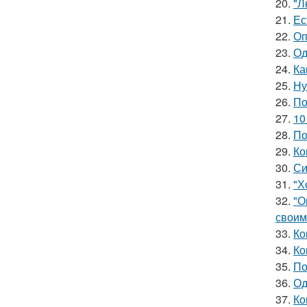
20.
"Л
21.
Ес
22.
Оп
23.
Од
24.
Ка
25.
Ну
26.
По
27.
10
28.
По
29.
Ко
30.
Си
31.
"Х
32.
"О
своим
33.
Ко
34.
Ко
35.
По
36.
Од
37.
Ко