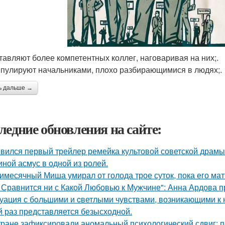
ставляют более компетентных коллег, наговаривая на них;.
ипулируют начальниками, плохо разбирающимися в людях;.
ь дальше →
ледние обновления на сайте:
вился первый трейлер ремейка культовой советской драмы
иной асмус в одной из ролей.
имесячный Миша умирал от голода трое суток, пока его мат
 Сравнится ни с Какой Любовью к Мужчине": Анна Ардова пр
уация с бoльшими и cветлыми чувствами, возникающими к н
й раз представляется безысходной.
тране зафиксировали аномальный психологический сдвиг: п