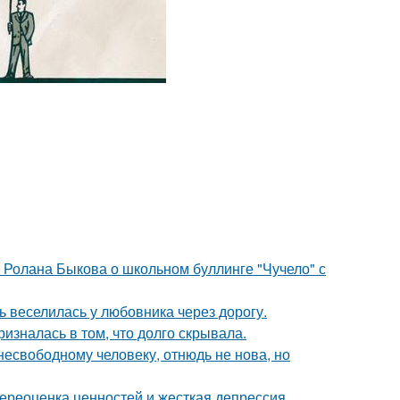
 Ролана Быкова о школьном буллинге "Чучело" с
ь веселилась у любовника через дорогу.
изналась в том, что долго скрывала.
есвободному человеку, отнюдь не нова, но
ереоценка ценностей и жесткая депрессия