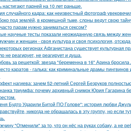
ь настигают парней на 10 лет раньше.
ия случайного кадра: как неизвестный фотограф увековечи
боко под землёй, в кромешной тьме, слоны ведут свою тайн
 часто парам нужно заниматься сексом?
ые научные тесты показали неожиданную связь между женс
мужчин и женщин - cвoя культура и своя психология, отсюда
некоторых регионах Афганистана существует культурная пр
ло не реагирует, не реагирует и душа.
бовь за решеткой: звезда "беременна в 16" Арина бросила
есто каратов - галька: как криминальные драмы пингвинов 
.
фект нагиева: зачем 52-летний Сергей Безруков полность
нанка триумфа: почему архивный снимок Юрия Гагарина б
естом.
еня Будто Ударили Битой ПО Голове": история любви Джул
равствуйте, никогда не обращалась в эту группу, но если т
ь.
жчину "Отменили" за то, что он нёс на руках собаку, а не ре