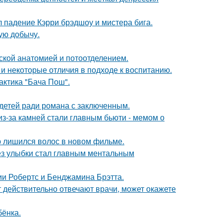
л падение Кэрри брэдшоу и мистера бига.
ую добычу.
кой анатомией и потоотделением.
 и некоторые отличия в подходе к воспитанию.
актика "Бача Пош".
 детей ради романа с заключенным.
из-за камней стали главным бьюти - мемом о
ю лишился волос в новом фильме.
ез улыбки стал главным ментальным
ии Робертс и Бенджамина Брэтта.
ут действительно отвечают врачи, может окажете
бёнка.