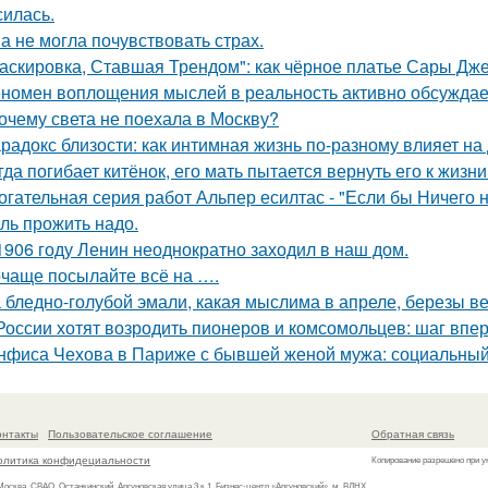
силась.
а не могла почувствовать страх.
аскировка, Ставшая Трендом": как чёрное платье Сары Дж
номен воплощения мыслей в реальность активно обсуждает
очему света не поехала в Москву?
радокс близости: как интимная жизнь по-разному влияет на
гда погибает китёнок, его мать пытается вернуть его к жизни
огательная серия работ Альпер есилтас - "Если бы Ничего 
ль прожить надо.
1906 году Ленин неоднократно заходил в наш дом.
чаще посылайте всё на ….
 бледно-голубой эмали, какая мыслима в апреле, березы в
России хотят возродить пионеров и комсомольцев: шаг впе
нфиса Чехова в Париже с бывшей женой мужа: социальный
онтакты
Пользовательское соглашение
Обратная связь
олитика конфидециальности
Копирование разрешено при у
 Москва, СВАО, Останкинский, Аргуновская улица 3 к.1, Бизнес-центр «Аргуновский», м. ВДНХ