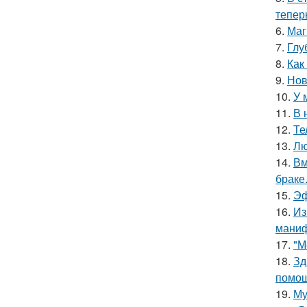
тепер
6.
Маг
7.
Глу
8.
Как
9.
Нов
10.
У 
11.
В 
12.
Те
13.
Лю
14.
Вм
браке
15.
Эф
16.
Из
маниф
17.
"М
18.
Зд
помощ
19.
Му