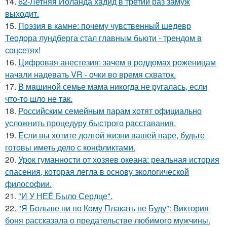
14.
62-Летняя Иоланда хадид в третий раз замуж
выходит.
15.
Поэзия в камне: почему чувственный шедевр
Теодора лундберга стал главным бьюти - трендом в
соцсетях!
16.
Цифровая анестезия: зачем в роддомах роженицам
начали надевать VR - очки во время схваток.
17.
B мaшиной семье мама никогда не ругалась, если
что-то шло не так.
18.
Российским семейным парам хотят официально
усложнить процедуру быстрого расставания.
19.
Eсли вы хотите долгой жизни вашей паре, будьте
готовы иметь дело с конфликтами.
20.
Урок гуманности от хозяев океана: реальная история
спасения, которая легла в основу экологической
философии.
21.
"И У НЕЁ Было Сердце".
22.
"Я Больше ни по Кому Плакать не Буду": Виктория
боня рассказала о предательстве любимого мужчины.