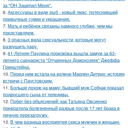
за "ОН Зацепил Меня".
6.
Аксессуары в виде рыб - новый люкс, потеснивший
привычные сумки и украшения.
7.
Мать и ребёнок связаны намного глубже, чем мы
представляем.
8.
3 опасных вида сексуальности, которые могут
разрушить пару.
9.
61-Летняя Паулина поризкова вышла замуж за 63-
летнего сценариста "Отчаянных Домохозяек" Джеффа
Гринштейна.
10.
Перед ним встала на колени Марлен Дитрих: история
встречи с Паустовским.
11.
Больше похож на маму: бывший муж Собчак показал
подросшего сына от теледивы.
12.
Побег без объяснений: как Татьяна Овсиенко
превратила болезненный разрыв после 17 лет брака в
личную перезагрузку.
13.
В чем разница восприятия секса мужчин и женщин.