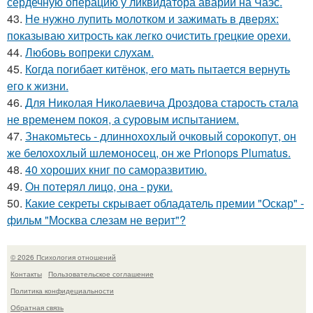
сердечную операцию у ликвидатора аварии на Чаэс.
43.
Не нужно лупить молотком и зажимать в дверях:
показываю хитрость как легко очистить грецкие орехи.
44.
Любовь вопреки слухам.
45.
Когда погибает китёнок, его мать пытается вернуть
его к жизни.
46.
Для Николая Николаевича Дроздова старость стала
не временем покоя, а суровым испытанием.
47.
Знакомьтесь - длиннохохлый очковый сорокопут, он
же белохохлый шлемоносец, он же Prionops Plumatus.
48.
40 хороших книг по саморазвитию.
49.
Он потерял лицо, она - руки.
50.
Какие секреты скрывает обладатель премии "Оскар" -
фильм "Москва слезам не верит"?
© 2026 Психология отношений
Контакты
Пользовательское соглашение
Политика конфидециальности
Обратная связь