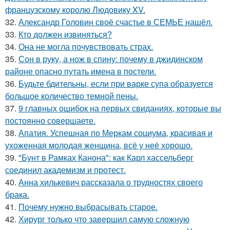
французскому королю Людовику XV.
32.
Александр Головин своё счастье в СЕМЬЕ нашёл.
33.
Кто должен извиняться?
34.
Она не могла почувствовать страх.
35.
Сон в руку, а нож в спину: почему в джидинском
районе опасно путать имена в постели.
36.
Будьте бдительны, если при варке супа образуется
большое количество темной пены.
37.
9 главных ошибок на первых свиданиях, которые вы
постоянно совершаете.
38.
Апатия. Успешная по Меркам социума, красивая и
ухоженная молодая женщина, всё у неё хорошо.
39.
"Бунт в Рамках Канона": как Карл хассельберг
соединил академизм и протест.
40.
Анна хилькевич рассказала о трудностях своего
брака.
41.
Почему нужно выбрасывать старое.
42.
Хирург только что завершил самую сложную