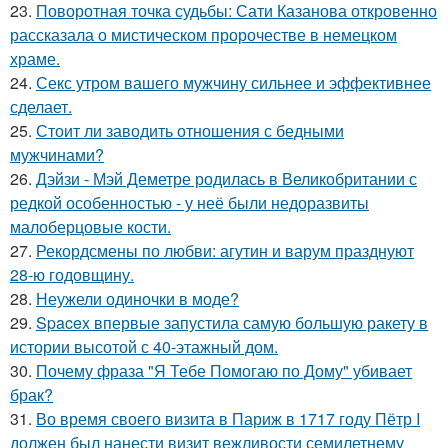
23.
Поворотная точка судьбы: Сати Казанова откровенно
рассказала о мистическом пророчестве в немецком
храме.
24.
Секс утром вашего мужчину сильнее и эффективнее
сделает.
25.
Стоит ли заводить отношения с бедными
мужчинами?
26.
Дэйзи - Мэй Деметре родилась в Великобритании с
редкой особенностью - у неё были недоразвиты
малоберцовые кости.
27.
Рекордсмены по любви: агутин и варум празднуют
28-ю годовщину.
28.
Неужели одиночки в моде?
29.
Spacex впервые запустила самую большую ракету в
истории высотой с 40-этажный дом.
30.
Почему фраза "Я Тебе Помогаю по Дому" убивает
брак?
31.
Во время своего визита в Париж в 1717 году Пётр I
должен был нанести визит вежливости семилетнему