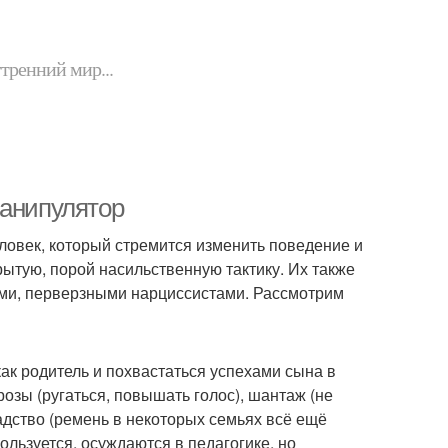
утренний мир...
манипулятор
ловек, который стремится изменить поведение и
рытую, порой насильственную тактику. Их также
ми, перверзными нарциссистами. Рассмотрим
ак родитель и похвастаться успехами сына в
розы (ругаться, повышать голос), шантаж (не
адство (ремень в некоторых семьях всё ещё
льзуется, осуждаются в педагогике, но