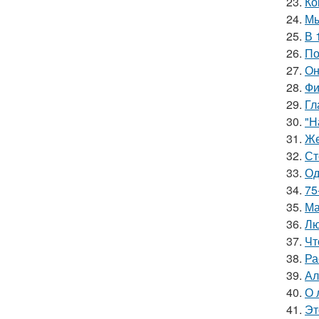
23.
Ко
24.
Мы
25.
В 
26.
По
27.
Он
28.
Фи
29.
Гл
30.
"Н
31.
Же
32.
Ст
33.
Од
34.
75
35.
Ма
36.
Лю
37.
Чт
38.
Ра
39.
Ал
40.
О 
41.
Эт