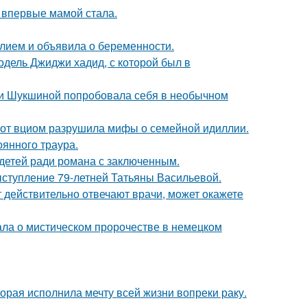
 впервые мамой стала.
лием и объявила о беременности.
одель Джиджи хадид, с которой был в
ии Шукшиной попробовала себя в необычном
 от вциом разрушила мифы о семейной идиллии.
оянного траура.
 детей ради романа с заключенным.
ыступление 79-летней Татьяны Васильевой.
ут действительно отвечают врачи, может окажете
ала о мистическом пророчестве в немецком
орая исполнила мечту всей жизни вопреки раку.