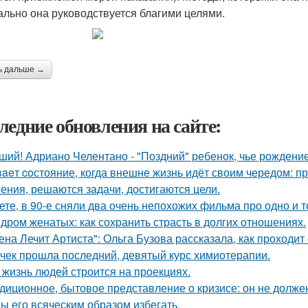
ально она руководствуется благими целями.
ь дальше →
ледние обновления на сайте:
ший! Адриано Челентано - "Поздний" ребенок, чье рождени
aeт coстояние, когда внешне жизнь идёт своим чередом: пр
ения, решаются задачи, достигаются цели.
ете, в 90-е сняли два очень непохожих фильма про одно и т
дром женатых: как сохранить страсть в долгих отношениях.
ена Лечит Артиста": Ольга Бузова рассказала, как проходит
чек прошла последний, девятый курс химиотерапии.
 жизнь людей строится на проекциях.
диционное, бытовое представление о кризисе: он не должен
ы его всяческим образом избегать.