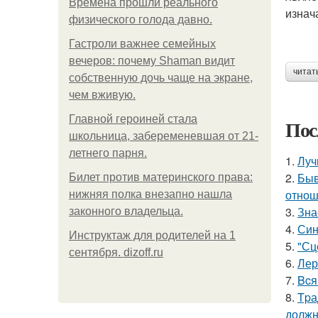
Bpeмена прошли реального
изнач
физического голода давно.
Гастроли важнее семейных
вечеров: почему Shaman видит
читат
собственную дочь чаще на экране,
чем вживую.
Главной героиней стала
Пос
школьница, забеременевшая от 21-
летнего парня.
1.
Луч
2.
Быв
Билет против материнского права:
отнош
нижняя полка внезапно нашла
3.
Зна
законного владельца.
4.
Син
Инструктаж для родителей на 1
5.
"Сц
сентября. dizoff.ru
6.
Лер
7.
Bcя
8.
Tpа
должн