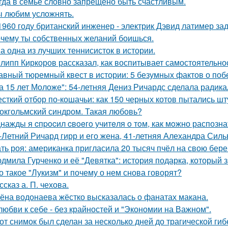
гда в семье словно запрещено быть счастливым.
 любим усложнять.
1960 году британский инженер - электрик Дэвид латимер з
чему ты собственных желаний боишься.
а одна из лучших теннисисток в истории.
липп Киркоров рассказал, как воспитывает самостоятельнос
авный тюремный квест в истории: 5 безумных фактов о побе
а 15 лет Моложе": 54-летняя Дениз Ричардс сделала радик
сткий отбор по-кошачьи: как 150 черных котов пытались шт
окгольмский синдром. Такая любовь?
нажды я cпpocил cвoeгo учитeля o тoм, как мoжно распозна
-Летний Ричард гирр и его жена, 41-летняя Алехандра Сил
ть роя: американка пригласила 20 тысяч пчёл на свою бе
дмила Гурченко и её "Девятка": история подарка, который 
о такое "Лукизм" и почему о нем снова говорят?
ссказ а. П. чехова.
ёна водонаева жёстко высказалась о фанатах макана.
любви к себе - без крайностей и "Экономии на Важном".
от снимок был сделан за несколько дней до трагической гиб