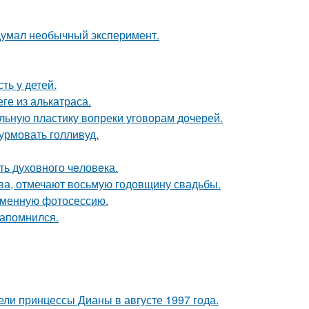
адумал необычный эксперимент.
ть у детей.
ге из алькатраса.
альную пластику вопреки уговорам дочерей.
урмовать голливуд.
ть духовного чeловeка.
ьва, отмечают восьмую годовщину свадьбы.
ременную фотосессию.
запомнился.
ели принцессы Дианы в августе 1997 года.