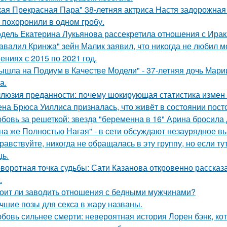
кая Прекрасная Пара" 38-летняя актриса Настя задорожная
 похоронили в одном гробу.
дель Екатерина Лукьянова рассекретила отношения с Ирак
авалил Кринжа" зейн Малик заявил, что никогда не любил м
ениях с 2015 по 2021 год.
ышла на Подиум в Качестве Модели" - 37-летняя дочь Мар
а.
люзия преданности: почему шокирующая статистика измен
на Брюса Уиллиса призналась, что живёт в состоянии пост
бовь за решеткой: звезда "беременна в 16" Арина бросила
на же Полностью Нагая" - в сети обсуждают незаурядное в
равствуйте, никогда не обращалась в эту группу, но если т
ь.
воротная точка судьбы: Сати Казанова откровенно рассказ
.
оит ли заводить отношения с бедными мужчинами?
чшие позы для секса в жару названы.
бовь сильнее смерти: невероятная история Лорен бэнк, кот