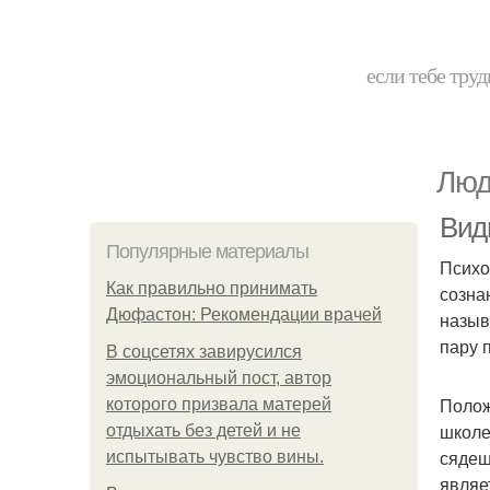
если тебе труд
Люд
Вид
Популярные материалы
Психо
Как правильно принимать
созна
Дюфастон: Рекомендации врачей
назыв
пару 
В соцсетях завирусился
эмоциональный пост, автор
Полож
которого призвала матерей
школе
отдыхать без детей и не
сядеш
испытывать чувство вины.
являе