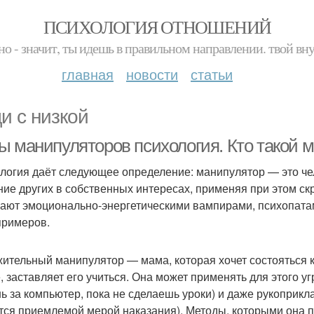
ПСИХОЛОГИЯ ОТНОШЕНИЙ
но - значит, ты идешь в правильном направлении. твой вн
главная
новости
статьи
и с низкой
ы манипуляторов психология. Кто такой 
логия даёт следующее определение: манипулятор — это че
ние других в собственных интересах, применяя при этом ск
ают эмоционально-энергетическими вампирами, психопата
примеров.
ительный манипулятор — мама, которая хочет состояться к
, заставляет его учиться. Она может применять для этого уг
ь за компьютер, пока не сделаешь уроки) и даже рукоприкл
тся приемлемой мерой наказания). Методы, которыми она по