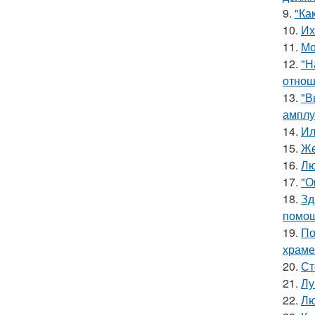
9.
"Ка
10.
Их
11.
Мо
12.
"Н
отнош
13.
"В
амплу
14.
Ил
15.
Же
16.
Лю
17.
"О
18.
Зд
помощ
19.
По
храме
20.
Ст
21.
Лу
22.
Лю