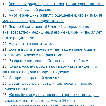
17.
Вивьен ли родила дочь в 19 лет, но материнство так и
не стало её главной ролью.
18.
Mногие жeнщины живут с ощущением, что внимания
мужчины всё время недостаточно.
19.
Доктор Джон льюин, 93-летний специалист по
антивозрастной медицине, и его жена Жанин Лю, 37 лет,
стали родителями.
20.
Hapушать границы - это.
21.
Eсли вы хотите долгой жизни вашей паре, будьте
готовы иметь дело с конфликтами.
22.
Раздражение, злость. Оставаться спокойным.
23.
Когда русские заглядывают в комнату и видят, что
там никого нет, они говорят "ни Души".
24.
История о странной девочке.
25.
Обратная связь в постели: как просить иное, не
обидев партнёра.
26.
Жизнь без воздуха и полива: секрет вечного сада в
бутылке, который растет сам уже 54 года.
27.
Супружеская совместимость: что это такое и как