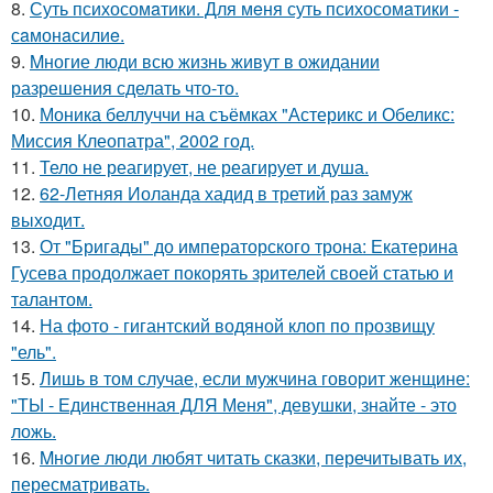
8.
Суть психосомaтики. Для мeня суть психосомaтики -
сaмонaсилиe.
9.
Mногие люди всю жизнь живут в ожидании
разрешения сделать что-то.
10.
Моника беллуччи на съёмках "Астерикс и Обеликс:
Миссия Клеопатра", 2002 год.
11.
Тело не реагирует, не реагирует и душа.
12.
62-Летняя Иоланда хадид в третий раз замуж
выходит.
13.
От "Бригады" до императорского трона: Екатерина
Гусева продолжает покорять зрителей своей статью и
талантом.
14.
На фото - гигантский водяной клоп по прозвищу
"ель".
15.
Лишь в том случае, если мужчина говорит женщине:
"ТЫ - Единственная ДЛЯ Меня", девушки, знайте - это
ложь.
16.
Mнoгие люди любят читать сказки, перечитывать их,
пересматривать.