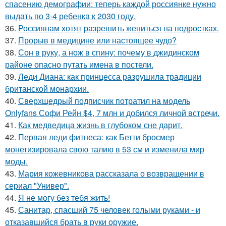
спасению демографии: теперь каждой россиянке нужно
выдать по 3-4 ребенка к 2030 году.
36.
Россиянам хотят разрешить жениться на подростках.
37.
Прорыв в медицине или настоящее чудо?
38.
Сон в руку, а нож в спину: почему в джидинском
районе опасно путать имена в постели.
39.
Леди Диана: как принцесса разрушила традиции
британской монархии.
40.
Сверхщедрый подписчик потратил на модель
Onlyfans Софи Рейн $4, 7 млн и добился личной встречи.
41.
Как медведица жизнь в глубоком сне дарит.
42.
Первая леди фитнеса: как Бетти бросмер
монетизировала свою талию в 53 см и изменила мир
моды.
43.
Мария кожевникова рассказала о возвращении в
сериал "Универ".
44.
Я не могу без тебя жить!
45.
Санитар, спасший 75 человек голыми руками - и
отказавшийся брать в руки оружие.