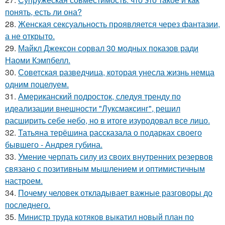
понять, есть ли она?
28.
Женская сексуальность проявляется через фантазии,
а не открыто.
29.
Майкл Джексон сорвал 30 модных показов ради
Наоми Кэмпбелл.
30.
Советская разведчица, которая унесла жизнь немца
одним поцелуем.
31.
Американский подросток, следуя тренду по
идеализации внешности "Луксмаксинг", решил
расширить себе небо, но в итоге изуродовал все лицо.
32.
Татьяна терёшина рассказала о подарках своего
бывшего - Андрея губина.
33.
Умение черпать силу из своих внутренних резервов
связано с позитивным мышлением и оптимистичным
настроем.
34.
Почему человек откладывает важные разговоры до
последнего.
35.
Министр труда котяков выкатил новый план по