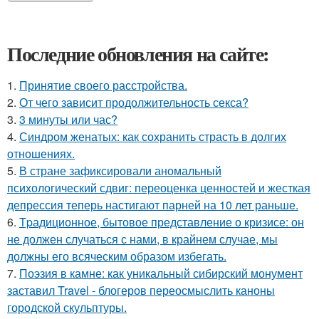
Последние обновления на сайте:
1.
Принятие своего расстройства.
2.
От чего зависит продолжительность секса?
3.
3 минуты или час?
4.
Синдром женатых: как сохранить страсть в долгих
отношениях.
5.
В стране зафиксировали аномальный
психологический сдвиг: переоценка ценностей и жесткая
депрессия теперь настигают парней на 10 лет раньше.
6.
Tpадиционное, бытовое представление о кризисе: он
не должен случаться с нами, в крайнем случае, мы
должны его всяческим образом избегать.
7.
Поэзия в камне: как уникальный сибирский монумент
заставил Travel - блогеров переосмыслить каноны
городской скульптуры.