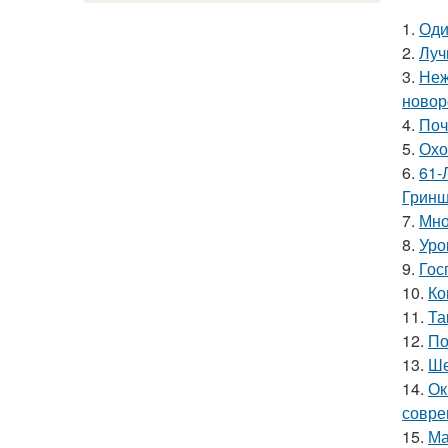
1.
Оди
2.
Луч
3.
Неж
новор
4.
Поч
5.
Охо
6.
61-
Гринш
7.
Мно
8.
Уро
9.
Гос
10.
Ко
11.
Та
12.
По
13.
Ше
14.
Ок
совре
15.
Ма