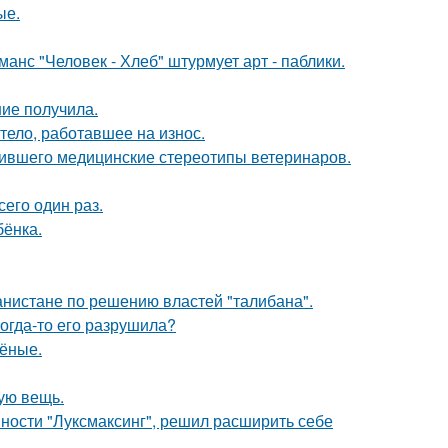
ые.
нс "Человек - Хлеб" штурмует арт - паблики.
ние получила.
тело, работавшее на износ.
шившего медицинские стереотипы ветеринаров.
сего один раз.
бёнка.
ганистане по решению властей "талибана".
когда-то его разрушила?
чёные.
ую вещь.
ности "Луксмаксинг", решил расширить себе