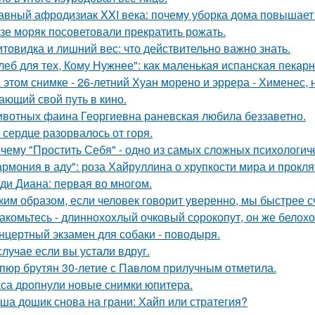
авный афродизиак XXI века: почему уборка дома повышает 
зе моряк посоветовали прекратить рожать.
товидка и лишний вес: что действительно важно знать.
леб для тех, Кому Нужнее": как маленькая испанская пекарн
 этом снимке - 26-летний Хуан морено и эррера - Хименес, 
ающий свой путь в кино.
вотных фаина Георгиевна раневская любила беззаветно.
 сердце разорвалось от горя.
чему "Простить Себя" - одно из самых сложных психологи
армония в аду": роза Хайруллина о хрупкости мира и прокля
ди Диана: первая во многом.
ким образом, если человек говорит уверенно, мы быстрее с
акомьтесь - длиннохохлый очковый сорокопут, он же белохо
нцертный экзамен для собаки - поводыря.
случае если вы устали вдруг.
пюр брутян 30-летие с Павлом прилучным отметила.
са дропнули новые снимки юпитера.
ша дошик снова на грани: Хайп или стратегия?