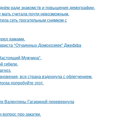
днём ради знакомств и повышения демографии.
е мать считала почти невозможным.
тила сеть трогательным снимком с
еред дамами.
енариста "Отчаянных Домохозяек" Джеффа
Настоящий Мужчина".
ой гибели.
агноз.
новения, вся страна вздохнула с облегчением.
тогда попробуйте этот.
сти Валентины Гагариной перевернула
 вопрос про закатки.