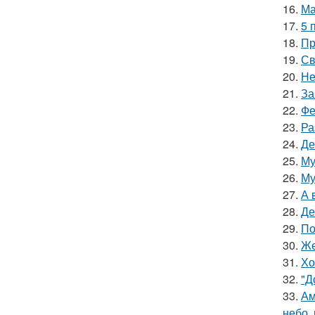
16.
Ма
17.
5 
18.
Пр
19.
Св
20.
Не
21.
За
22.
Фе
23.
Ра
24.
Де
25.
Му
26.
Му
27.
А 
28.
Де
29.
По
30.
Же
31.
Хо
32.
"Д
33.
Ам
небо,