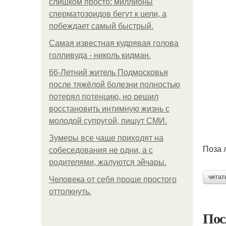
слишком просто: миллионы
сперматозоидов бегут к цели, а
побеждает самый быстрый.
Самая известная кудрявая голова
голливуда - николь кидман.
66-Летний житель Подмосковья
после тяжёлой болезни полностью
потерял потенцию, но решил
восстановить интимную жизнь с
молодой супругой, пишут СМИ.
Зумеры все чаще приходят на
Поза 
собеседования не одни, а с
родителями, жалуются эйчары.
читат
Человека от себя проще простого
оттолкнуть.
Пос