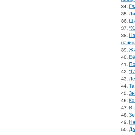
34.
Гл
35.
Ли
36.
Щи
37.
"Х
38.
На
начин
39.
Жи
40.
Её
41.
По
42.
"Г
43.
Ле
44.
Та
45.
Зн
46.
Ко
47.
В 
48.
Зе
49.
На
50.
Да