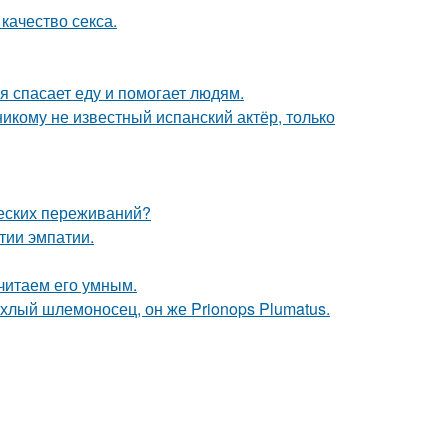
качество секса.
я спасает еду и помогает людям.
никому не известный испанский актёр, только
ческих переживаний?
тии эмпатии.
читаем его умным.
хлый шлемоносец, он же Prionops Plumatus.