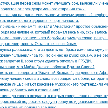
стурбация перед сном может улучшать сон, выяснили учён
продуктов от преждевременного старения кожи.
овокация на грани гениальности: почему архивный перформа
язь психического здоровья и черт личности.
приязнь к именам "Никита" и "Анастасия" простое объясне
 образом человека, который поражал весь мир, скрывалось 
номен лангуро: шесть лет борьбы и триумфа слона, разру
здражение, злость. Оставаться спокойным.
вушка рассказала, что за десять лет брака изменила мужу в
жчину "Отменили" за то, что он нёс на руках собаку, а не ре
ж запретил Шэрон стоун удалять опухоль в ГРУДИ.
вы знали, что Майкл Джексон обожал Бритни Спирс?
вять лет - теперь это "Брачный Возраст" для девочек в Аф
чему человек снова и снова возвращается к боли, которая 
нские лица считают красивее мужских - это подтвердили у
чешь добавить яду в отношения?
оживя до своего возpаста, я открыл совершенно невероятн
ериканский подросток, следуя тренду по идеализации внеш
 но в итоге изуродовал все лицо.