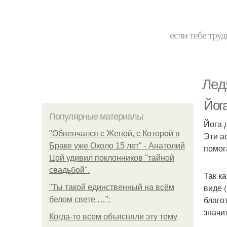
если тебе труд
Лед
Йога
Популярные материалы
Йога 
"Обвенчался с Женой, с Которой в
Эти а
Браке уже Около 15 лет" - Анатолий
помог
Цой удивил поклонников "тайной
свадьбой".
Так к
виде 
"Ты такой единственный на всём
благо
белом свете …":
значи
Когда-то всем объясняли эту тему