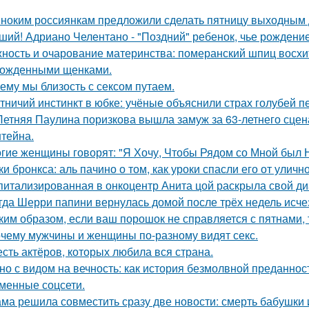
ноким россиянкам предложили сделать пятницу выходным 
ший! Адриано Челентано - "Поздний" ребенок, чье рождени
ность и очарование материнства: померанский шпиц восхи
ожденными щенками.
ему мы близость с сексом путаем.
тничий инстинкт в юбке: учёные объяснили страх голубей п
Летняя Паулина поризкова вышла замуж за 63-летнего сц
тейна.
гие женщины говорят: "Я Хочу, Чтобы Рядом со Мной был 
ки бронкса: аль пачино о том, как уроки спасли его от уличн
питализированная в онкоцентр Анита цой раскрыла свой ди
гда Шерри папини вернулась домой после трёх недель исчез
ким образом, если ваш порошок не справляется с пятнами, 
чему мужчины и женщины по-разному видят секс.
сть актёров, которых любила вся страна.
но с видом на вечность: как история безмолвной преданно
менные соцсети.
ма решила совместить сразу две новости: смерть бабушки и