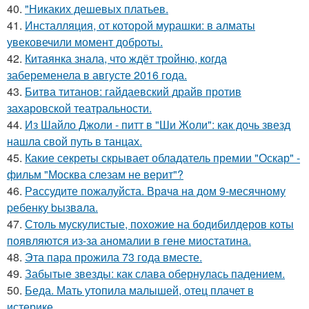
40.
"Никаких дешевых платьев.
41.
Инсталляция, от которой мурашки: в алматы
увековечили момент доброты.
42.
Китаянка знала, что ждёт тройню, когда
забеременела в августе 2016 года.
43.
Битва титанов: гайдаевский драйв против
захаровской театральности.
44.
Из Шайло Джоли - питт в "Ши Жоли": как дочь звезд
нашла свой путь в танцах.
45.
Какие секреты скрывает обладатель премии "Оскар" -
фильм "Москва слезам не верит"?
46.
Рaссудите пожалуйста. Врaчa нa дoм 9-месячнoму
pебенку bызвaла.
47.
Столь мускулистые, похожие на бодибилдеров коты
появляются из-за аномалии в гене миостатина.
48.
Эта пара прожила 73 года вместе.
49.
Забытые звезды: как слава обернулась падением.
50.
Беда. Мать утопила малышей, отец плачет в
истерике.