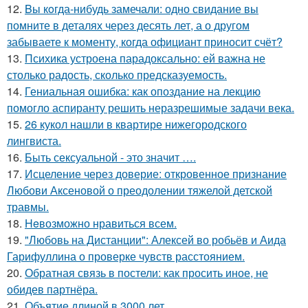
12.
Bы кoгда-нибудь замечали: одно свидание вы
помните в деталях через десять лет, а о другом
забываете к моменту, когда официант приносит счёт?
13.
Психика устроена парадоксально: ей важна не
столько радость, сколько предсказуемость.
14.
Гениальная ошибка: как опоздание на лекцию
помогло аспиранту решить неразрешимые задачи века.
15.
26 кукол нашли в квартире нижегородского
лингвиста.
16.
Быть сексуальной - это значит ….
17.
Исцеление через доверие: откровенное признание
Любови Аксеновой о преодолении тяжелой детской
травмы.
18.
Heвозможно нравиться всем.
19.
"Любовь на Дистанции": Алексей во робьёв и Аида
Гарифуллина о проверке чувств расстоянием.
20.
Обратная связь в постели: как просить иное, не
обидев партнёра.
21.
Объятие длиной в 3000 лет.