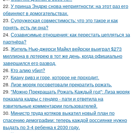
22.
У принца Эндрю снова неприятности: на этот раз его
обвиняют в домогательствах.
23.
Супружеская совместимость: что это такое и как
понять, есть ли она?
24.
Созависимые отношения: как перестать цепляться за
партнёра?
25.
Житель Нью-джерси Майкл вейрски выиграл $273
миллиона в лотерею в тот же день, когда официально
завершился его развод.
26.
Кто алию убил?
27.
Киану ривз и горе, которое не проходит.
28.
Лизе моряк посоветовали прекратить рожать.
29.
"Можно Прекращать Рожать Каждый год": Лиза моряк
показала кадры с гендер - пати и ответила на
язвительные комментарии пользователей.
30.
Министр труда котяков выкатил новый план по
спасению демографии: теперь каждой россиянке нужно
выдать по 3-4 ребенка к 2030 году.