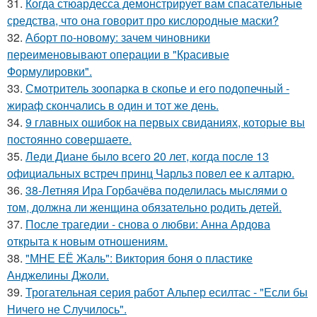
31.
Когда стюардесса демонстрирует вам спасательные
средства, что она говорит про кислородные маски?
32.
Аборт по-новому: зачем чиновники
переименовывают операции в "Красивые
Формулировки".
33.
Смотритель зоопарка в скопье и его подопечный -
жираф скончались в один и тот же день.
34.
9 главных ошибок на первых свиданиях, которые вы
постоянно совершаете.
35.
Леди Диане было всего 20 лет, когда после 13
официальных встреч принц Чарльз повел ее к алтарю.
36.
38-Летняя Ира Горбачёва поделилась мыслями о
том, должна ли женщина обязательно родить детей.
37.
После трагедии - снова о любви: Анна Ардова
открыта к новым отношениям.
38.
"МНЕ ЕЁ Жаль": Виктория боня о пластике
Анджелины Джоли.
39.
Трогательная серия работ Альпер есилтас - "Если бы
Ничего не Случилось".