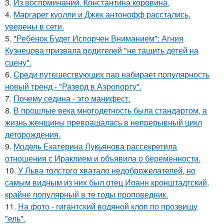
3.
Из воспоминаний. Константина коровина.
4.
Маргарет куолли и Джек антонофф расстались,
уверены в сети.
5.
"Ребенок Будет Испорчен Вниманием": Агния
Кузнецова призвала родителей "не тащить детей на
сцену".
6.
Среди путешествующих пар набирает популярность
новый тренд - "Развод в Аэропорту".
7.
Почему седина - это манифест.
8.
В прошлые века многодетность была стандартом, а
жизнь женщины превращалась в непрерывный цикл
деторождения.
9.
Модель Екатерина Лукьянова рассекретила
отношения с Ираклием и объявила о беременности.
10.
У Льва толстого хватало недоброжелателей, но
самым видным из них был отец Иоанн кронштадтский,
крайне популярный в те годы проповедник.
11.
На фото - гигантский водяной клоп по прозвищу
"ель".