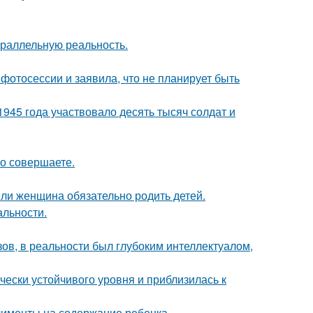
араллельную реальность.
фотосессии и заявила, что не планирует быть
1945 года участвовало десять тысяч солдат и
но совершаете.
ли женщина обязательно родить детей.
альности.
ов, в реальности был глубоким интеллектуалом,
чески устойчивого уровня и приблизилась к
лименты на содержание ребенка.