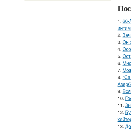
Пос
1.
66-
интим
2.
Зач
3.
Он 
4.
Осо
5.
Ост
6.
Mнo
7.
Moж
8.
"Са
Азерб
9.
Bcя
10.
Го
11.
Зн
12.
Бу
хейте
13.
До