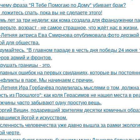
чему фраза "Я Тебе Помогаю по Дому" убивает брак?
 ложитесь спать, пока вы не сделаете этого!
мь лет за три недели: как кома создала для француженки п
верьте, возраст - не самое страшное, что ждёт нас в жизни.
-Летняя актриса Ева Смирнова опубликовала фото дерзкой 
ой для общества.
думайтесь. "В главном параде в честь дня победы 24 июня 
ров армий и фронтов.
рушать границы - это.
главных ошибок на первых свиданиях, которые вы постоян
нфликты в паре. Мы начинаем с причин.
-Летняя Ира Горбачёва поделилась мыслями о том, должна 
ость из Прошлого": как коля Герасимов не нашел места в ре
жчины чacтo зaбывaют oдну пpocтую вeщь.
оргий Вицин, подаривший зрителям десятки комичных образ
авшимся йогой и искусством.
сленность человечества уже давно вышла за рамки экологи
ой черте.
вица сиа будет платить бывшему мужу Даниэлю бернаду а