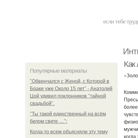
если тебе труд
Инт
Как
Популярные материалы
«Золо
"Обвенчался с Женой, с Которой в
Браке уже Около 15 лет" - Анатолий
Комме
Цой удивил поклонников "тайной
Пресы
свадьбой".
более
чувст
"Ты такой единственный на всём
физио
белом свете …":
мужчи
Когда-то всем объясняли эту тему
когда