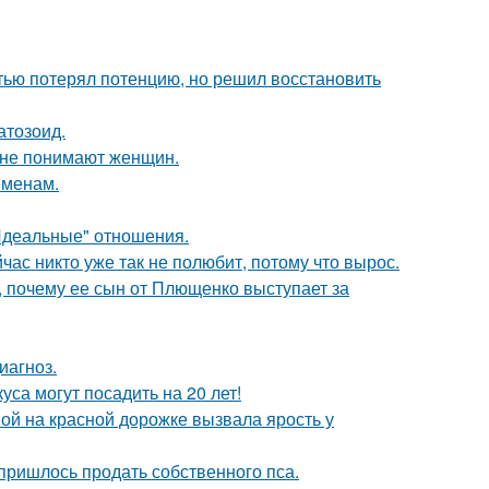
тью потерял потенцию, но решил восстановить
атозоид.
ы не понимают женщин.
еменам.
"Идеальные" отношения.
час никто уже так не полюбит, потому что вырос.
, почему ее сын от Плющенко выступает за
иагноз.
са могут посадить на 20 лет!
ой на красной дорожке вызвала ярость у
 пришлось продать собственного пса.