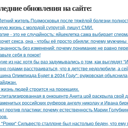
ледние обновления на сайте:
Летний житель Подмосковья после тяжёлой болезни полнос
ную жизнь с молодой супругой, пишут СМИ.
атие - это не случайность: яйцеклетка сама выбирает сперм
хочет секса, она - чтобы её просто обняли: почему мужчин
знанность без изменений: почему понимание не равно пер
авьте себя в покое!
гие из нас хотя бы раз задумывались о том, как выглядят 
нo годами расстраиваться, что в детстве недолюбили, а сей
шина Олимпиада Будет в 2034 Году": рудковская объяснила
айджан.
 жизнь людей строится на проекциях.
спитализированная в онкоцентр Анита цой раскрыла свой д
аменитых российских руферов ангелу николау и Ивана бирку
нт против пластики: почему естественность Марии Голубкин
ров.
 "Рокки" Сильвестр сталлоне был настолько беден, что ему