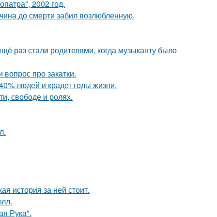
патра", 2002 год.
жчина до смерти забил возлюбленную,
ещё раз стали родителями, когда музыканту было
 вопрос про закатки.
40% людей и крадет годы жизни.
и, свободе и ролях.
л.
кая история за ней стоит.
лл.
я Рука".