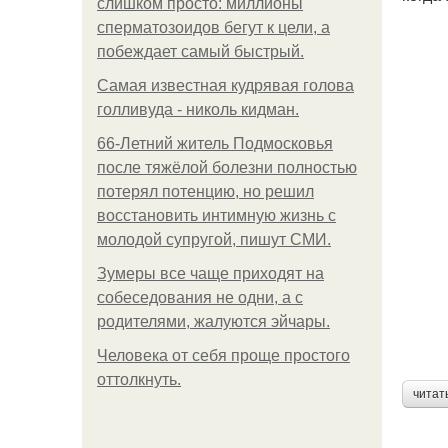
слишком просто: миллионы
сперматозоидов бегут к цели, а
побеждает самый быстрый.
Самая известная кудрявая голова
голливуда - николь кидман.
66-Летний житель Подмосковья
после тяжёлой болезни полностью
потерял потенцию, но решил
восстановить интимную жизнь с
молодой супругой, пишут СМИ.
Зумеры все чаще приходят на
собеседования не одни, а с
родителями, жалуются эйчары.
Человека от себя проще простого
оттолкнуть.
читат