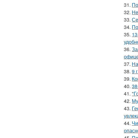
31.
По
32.
Не
33.
Се
34.
По
35.
13
удобн
36.
За
офице
37.
На
38.
9 
39.
Ко
40.
38
41.
"Г
42.
Му
43.
Ге
увлек
44.
Чи
опасн
45.
Пе