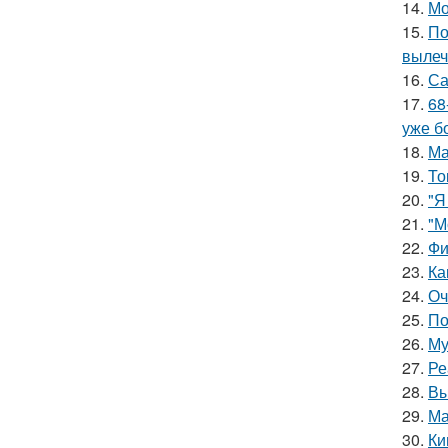
14.
Мо
15.
По
вылеч
16.
Са
17.
68
уже б
18.
Ма
19.
То
20.
"Я
21.
"М
22.
Фи
23.
Ка
24.
Оч
25.
По
26.
Му
27.
Ре
28.
Вы
29.
Ма
30.
Ки