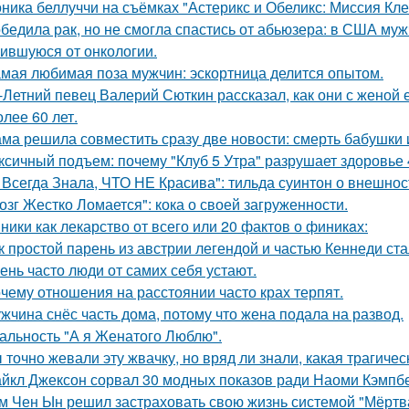
ника беллуччи на съёмках "Астерикс и Обеликс: Миссия Клео
бедила рак, но не смогла спастись от абьюзера: в США му
ившуюся от онкологии.
мая любимая поза мужчин: эскортница делится опытом.
-Летний певец Валерий Сюткин рассказал, как они с женой 
олее 60 лет.
ма решила совместить сразу две новости: смерть бабушки и
ксичный подъем: почему "Клуб 5 Утра" разрушает здоровье 
 Всегда Знала, ЧТО НЕ Красива": тильда суинтон о внешност
озг Жестко Ломается": кока о своей загруженности.
ники как лекарство от всего или 20 фактов о финикaх:
к простой парень из австрии легендой и частью Кеннеди ста
ень часто люди от самих себя устают.
чему отношения на расстоянии часто крах терпят.
жчина снёс часть дома, потому что жена подала на развод.
альность "А я Женатого Люблю".
 точно жевали эту жвачку, но вряд ли знали, какая трагичес
йкл Джексон сорвал 30 модных показов ради Наоми Кэмпбе
м Чен Ын решил застраховать свою жизнь системой "Мёртва