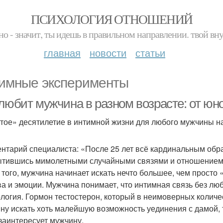
ПСИХОЛОГИЯ ОТНОШЕНИЙ
но - значит, ты идешь в правильном направлении. твой вн
главная
новости
статьи
имные эксперименты
 любит мужчина в разном возрасте: от юн
тое» десятилетие в интимной жизни для любого мужчины на
нтарий специалиста: «После 25 лет всё кардинальным обра
тившись мимолетными случайными связями и отношением к 
 того, мужчина начинает искать нечто большее, чем просто 
ва и эмоции. Мужчина понимает, что интимная связь без люб
логия. Гормон тестостерон, который в неимоверных колич
ну искать хоть малейшую возможность уединения с дамой, т
 заинтересует мужчину.