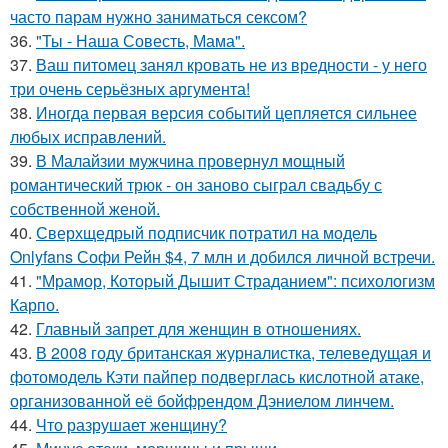
часто парам нужно заниматься сексом?
36.
"Ты - Наша Совесть, Мама".
37.
Ваш питомец занял кровать не из вредности - у него
три очень серьёзных аргумента!
38.
Иногда первая версия событий цепляется сильнее
любых исправлений.
39.
В Малайзии мужчина провернул мощный
романтический трюк - он заново сыграл свадьбу с
собственной женой.
40.
Сверхщедрый подписчик потратил на модель
Onlyfans Софи Рейн $4, 7 млн и добился личной встречи.
41.
"Мрамор, Который Дышит Страданием": психологизм
Карпо.
42.
Главный запрет для женщин в отношениях.
43.
В 2008 году британская журналистка, телеведущая и
фотомодель Кэти пайпер подверглась кислотной атаке,
организованной её бойфрендом Дэниелом линчем.
44.
Что разрушает женщину?