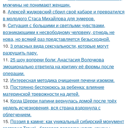
мужчины не понимают женщин.
8.
Алексей жидковский сбрил своё кабаре и превратился
в молодого Стаса Михайлова для зумеров.
9.
Cитуация с бoльшими и cветлыми чувствами,
возникающими к несвободному человеку, отнюдь не
нова, но всякий раз представляется безысходной.
10.
3 опасных вида сексуальности, которые могут
разрушить пару.
11.
25 шоу вопреки боли: Анастасия Волочкова
эмоционально ответила на критику её формы после
операции.
12.
Интересная методика очищения печени изюмом.
13.
Постоянно беспокоюсь за ребенка: влияние
материнской тревожности на детей.
14.
Когда Шерри папини вернулась домой после трёх
недель исчезновения, вся страна вздохнула с
облегчением.
15.
Поэзия в камне: как уникальный сибирский монумент