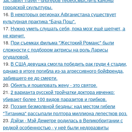
заставил Travel - блогеров переосмыслить каноны
городской скульптуры.
16.
В некоторых регионах Афганистана существует
культурная практика "Бача Пош".
17.
Нужно уметь слушать себя, пока мозг ещё шепчет, а
не кричит.
18.
При съемках фильма "Жестокий Романс" были
сложности с подбором актрисы на роль Ларисы
огудаловой.
19.
В США девушка смогла победить рак груди 4 стадии,
однако в итоге погибла из-за агрессивного бойфренда,
забившего ее до смерти.
20.
Обнять и поцеловать жену - это святое.
21.
2 варианта русской тройчатки доктора ивченко:
убивают более 100 видов паразитов и грибков.
22.
Поэзия безмолвной бездны: над местом гибели
"Титаника" рассыпали полтора миллиона лепестков роз.
23.
Дэйзи - Мэй Деметре родилась в Великобритании с
редкой особенностью - у неё были недоразвиты