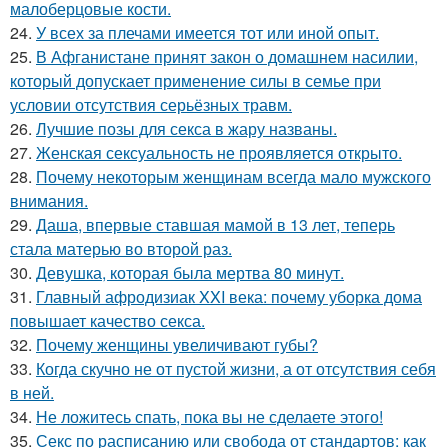
малоберцовые кости.
24.
У всех за плечами имеется тот или иной опыт.
25.
В Афганистане принят закон о домашнем насилии,
который допускает применение силы в семье при
условии отсутствия серьёзных травм.
26.
Лучшие позы для секса в жару названы.
27.
Женская сексуальность не проявляется открыто.
28.
Почему некоторым женщинам всегда мало мужского
внимания.
29.
Даша, впервые ставшая мамой в 13 лет, теперь
стала матерью во второй раз.
30.
Девушка, которая была мертва 80 минут.
31.
Главный афродизиак XXI века: почему уборка дома
повышает качество секса.
32.
Почему женщины увеличивают губы?
33.
Когда скучно не от пустой жизни, а от отсутствия себя
в ней.
34.
Не ложитесь спать, пока вы не сделаете этого!
35.
Секс по расписанию или свобода от стандартов: как