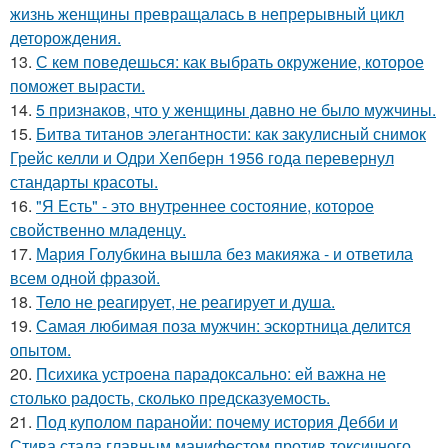
жизнь женщины превращалась в непрерывный цикл
деторождения.
13.
С кем поведешься: как выбрать окружение, которое
поможет вырасти.
14.
5 признаков, что у женщины давно не было мужчины.
15.
Битва титанов элегантности: как закулисный снимок
Грейс келли и Одри Хепберн 1956 года перевернул
стандарты красоты.
16.
"Я Есть" - этo внутpeннее состояние, которое
свойственно младенцу.
17.
Мария Голубкина вышла без макияжа - и ответила
всем одной фразой.
18.
Тело не реагирует, не реагирует и душа.
19.
Самая любимая поза мужчин: эскортница делится
опытом.
20.
Психика устроена парадоксально: ей важна не
столько радость, сколько предсказуемость.
21.
Под куполом паранойи: почему история Дебби и
Стива стала главным манифестом против токсичного