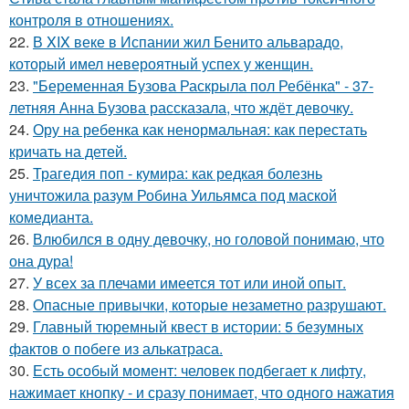
контроля в отношениях.
22.
В XIX веке в Испании жил Бенито альварадо,
который имел невероятный успех у женщин.
23.
"Беременная Бузова Раскрыла пол Ребёнка" - 37-
летняя Анна Бузова рассказала, что ждёт девочку.
24.
Ору на ребенка как ненормальная: как перестать
кричать на детей.
25.
Трагедия поп - кумира: как редкая болезнь
уничтожила разум Робина Уильямса под маской
комедианта.
26.
Влюбился в одну девочку, но головой понимаю, что
она дура!
27.
У всех за плечами имеется тот или иной опыт.
28.
Опасные привычки, которые незаметно разрушают.
29.
Главный тюремный квест в истории: 5 безумных
фактов о побеге из алькатраса.
30.
Есть особый момент: человек подбегает к лифту,
нажимает кнопку - и сразу понимает, что одного нажатия