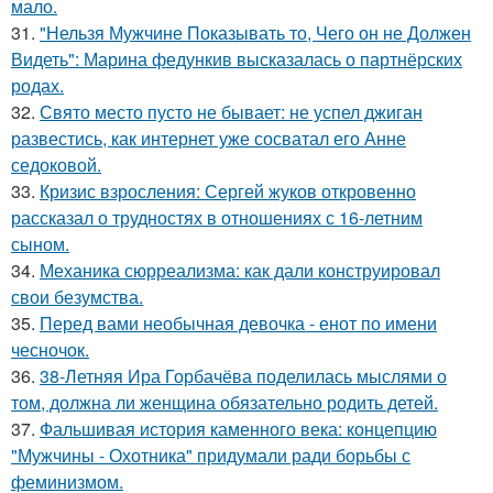
мало.
31.
"Нельзя Мужчине Показывать то, Чего он не Должен
Видеть": Марина федункив высказалась о партнёрских
родах.
32.
Свято место пусто не бывает: не успел джиган
развестись, как интернет уже сосватал его Анне
седоковой.
33.
Кризис взросления: Сергей жуков откровенно
рассказал о трудностях в отношениях с 16-летним
сыном.
34.
Механика сюрреализма: как дали конструировал
свои безумства.
35.
Перед вами необычная девочка - енот по имени
чесночок.
36.
38-Летняя Ира Горбачёва поделилась мыслями о
том, должна ли женщина обязательно родить детей.
37.
Фальшивая история каменного века: концепцию
"Мужчины - Охотника" придумали ради борьбы с
феминизмом.