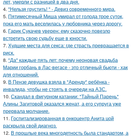
лет, умерли с разницей в два дня.
4.
"Нельзя грустить! " - Девиз coвременного мира.
5.
Пятимесячный Миша умирал от голода трое суток,
пока его мать веселилась у любовника через дорогу.
6.
Гарик Сукачев уверен: ему сказочно повезло
встретить свою судьбу еще в юности.
7.
Худшие места для секса: где страсть превращается в
риск.
8.
"Да" каждые пять лет: почему неоновая свадьба
Марии горбань в Лас-вегасе - это отличный бьюти - хак
для отношений.
9.
В Пензе девушка взяла в "Аренду" ребёнка -
инвалида, чтобы не стоять в очереди на АЗС.
10.
Скандал в фигурном катании: "Тайный Парень"
Алины Загитовой оказался женат, а его супруга уже
прервала молчание.
11.
Госпитализированная в онкоцентр Анита цой
раскрыла свой диагноз.
12.
В прошлые века многодетность была стандартом, а