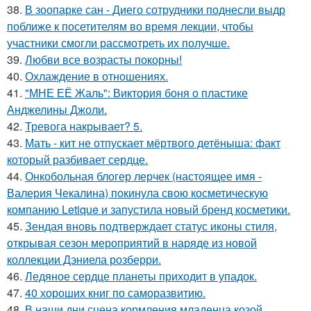
38.
В зоопарке сан - Диего сотрудники поднесли выдр
поближе к посетителям во время лекции, чтобы
участники смогли рассмотреть их получше.
39.
Любви все возрасты покорны!
40.
Охлаждение в отношениях.
41.
"МНЕ ЕЁ Жаль": Виктория боня о пластике
Анджелины Джоли.
42.
Тревога накрывает? 5.
43.
Мать - кит не отпускает мёртвого детёныша: факт
который разбивает сердце.
44.
Онкобольная блогер лерчек (настоящее имя -
Валерия Чекалина) покинула свою косметическую
компанию Letique и запустила новый бренд косметики.
45.
Зендая вновь подтверждает статус иконы стиля,
открывая сезон мероприятий в наряде из новой
коллекции Дэниела розберри.
46.
Ледяное сердце планеты приходит в упадок.
47.
40 хороших книг по саморазвитию.
48.
В наши дни сцена кормления младенца козой