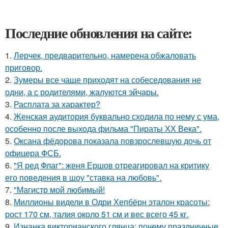
Последние обновления на сайте:
1.
Лерчек, предварительно, намерена обжаловать
приговор.
2.
Зумеры все чаще приходят на собеседования не
одни, а с родителями, жалуются эйчары.
3.
Расплата за характер?
4.
Женская аудитория буквально сходила по нему с ума,
особенно после выхода фильма "Пираты ХХ Века".
5.
Оксана фёдорова показала повзрослевшую дочь от
офицера ФСБ.
6.
"Я ред Флаг": женя Ершов отреагировал на критику
его поведения в шоу "ставка на любовь".
7.
"Магистр мой любимый!
8.
Миллионы видели в Одри Хепбёрн эталон красоты:
рост 170 см, талия около 51 см и вес всего 45 кг.
9.
Изнанка викторианского глянца: почему праздничные