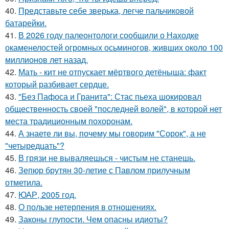
40.
Представьте себе зверька, легче пальчиковой
батарейки.
41.
В 2026 году палеонтологи сообщили о Находке
окаменелостей огромных осьминогов, живших около 100
миллионов лет назад.
42.
Мать - кит не отпускает мёртвого детёныша: факт
который разбивает сердце.
43.
"Без Пафоса и Гранита": Стас пьеха шокировал
общественность своей "последней волей", в которой нет
места традиционным похоронам.
44.
А знаете ли вы, почему мы говорим "Сорок", а не
"четыредцать"?
45.
В грязи не вываляешься - чистым не станешь.
46.
Зепюр брутян 30-летие с Павлом прилучным
отметила.
47.
ЮАР, 2005 год.
48.
О пользе нетерпения в отношениях.
49.
Законы глупости. Чем опасны идиоты?