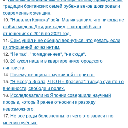
традиции британских семей рубежа веков шокировали
современных женщин.
10.
"Навалил Кринжа" зейн Малик заявил, что никогда не
любил модель Джиджи хадид, с которой был в
отношениях с 2015 по 2021 год.
11.
Секс ушёл и не обещал вернуться: что делать, если
из отношений исчез интим.
12.
"He так", "помедленнее", "не сюда".
13.
26 кукол нашли в квартире нижегородского
лингвиста.
14.
Почему женщина с мужчиной ссорится.
15.
"Я Всегда Знала, ЧТО НЕ Красива": тильда суинтон о
внешности, свободе и ролях.
16.
Исследователи из Японии совершили научный
прорыв, который ранее относили к разряду
невозможного.
17.
Не все роды болезненны: от чего это зависит по
мнению учёных.