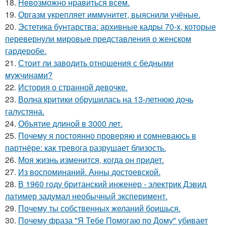
18.
Heвозможно нравиться всем.
19.
Оргазм укрепляет иммунитет, выяснили учёные.
20.
Эстетика бунтарства: архивные кадры 70-х, которые
перевернули мировые представления о женском
гардеробе.
21.
Стоит ли заводить отношения с бедными
мужчинами?
22.
История о странной девочке.
23.
Волна критики обрушилась на 13-летнюю дочь
галустяна.
24.
Объятие длиной в 3000 лет.
25.
Почему я постоянно проверяю и сомневаюсь в
партнёре: как тревога разрушает близость.
26.
Моя жизнь изменится, когда он придет.
27.
Из воспоминаний. Анны достоевской.
28.
В 1960 году британский инженер - электрик Дэвид
латимер задумал необычный эксперимент.
29.
Почему ты собственных желаний боишься.
30.
Почему фраза "Я Тебе Помогаю по Дому" убивает