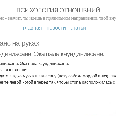
ПСИХОЛОГИЯ ОТНОШЕНИЙ
но - значит, ты идешь в правильном направлении. твой вн
главная
новости
статьи
анс на руках
ндиниасана. Эка пада каундиниасана.
иниасана. Эка пада каундиниасана.
ка выполнения.
йдите в адхо мукха шванасану (позу собаки мордой вниз), л
гните левой ногой вперед так, чтобы стопа расположилась 