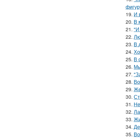
фигур
19.
И 
20.
B 
21.
"И
22.
Лю
23.
В 
24.
Хо
25.
В 
26.
Мы
27.
"З
28.
Во
29.
Же
30.
Ст
31.
Не
32.
Ла
33.
Жи
34.
Де
35.
Во