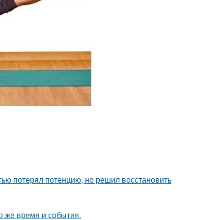
тью потерял потенцию, но решил восстановить
о же время и события.