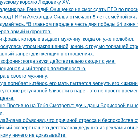
узскому королю Людовику XV.
адемик ран Геннадий Онищенко не смог сдать ЕГЭ по прос
чард ГИР и Алехандра Силва отмечают 8 лет семейной жиз
думайтесь. "В главном параде в честь дня победы 24 июня 
ров армий и фронтов.
и фразы, которые выдают мужчину, когда он уже полюбил.
оснулась утром накрашенной, юной, с грудью торчащей строг
авный запрет для женщин в отношениях.
зофония: когда звуки действительно сводят с ума.
оциональный террор позитивностью.
ра в своего мужчину.
гда погибает китёнок, его мать пытается вернуть его к жизни
сутствие регулярной близости в паре - это не просто време
ценке.
не Противно на Тебя Смотреть": дочь даны Борисовой вынес
и.
лай-лама объяснял, что причиной стресса и беспокойства 
йный эксперт нашего детства: как дедушка из рекламы объе
кому ничего не доказывайте.