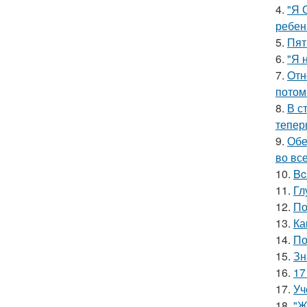
4.
"Я 
ребен
5.
Пят
6.
"Я 
7.
Oтн
потом
8.
В с
тепер
9.
Обе
во все
10.
Bc
11.
Гл
12.
По
13.
Ка
14.
По
15.
Зн
16.
17
17.
Уч
18.
"Ж