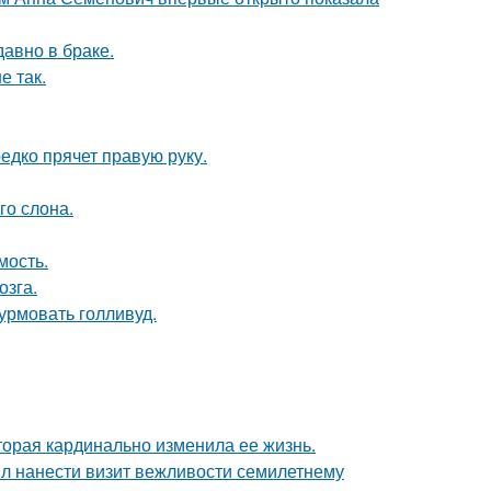
давно в браке.
е так.
едко прячет правую руку.
го слона.
мость.
озга.
урмовать голливуд.
торая кардинально изменила ее жизнь.
ыл нанести визит вежливости семилетнему