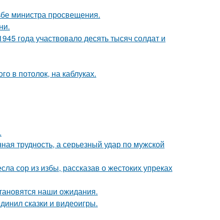
ьбе министра просвещения.
ни.
1945 года участвовало десять тысяч солдат и
о в потолок, на каблуках.
.
нная трудность, а серьезный удар по мужской
ла сор из избы, рассказав о жестоких упреках
становятся наши ожидания.
динил сказки и видеоигры.