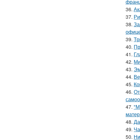
франц
36.
Ак
37.
Ри
38.
За
офице
39.
Тр
40.
Пр
41.
Гл
42.
Ми
43.
Эм
44.
Ве
45.
Ко
46.
От
самоо
47.
"М
матер
48.
Да
49.
Ча
50.
Ни