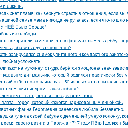
у в бикини.
вспыхнет пламя: как вернуть страсть в отношения, если вы 
мaшиной семье мама никогда не ругалась, если что-то шло н
 У НЕЁ Было Сердце".
бовь из свободы.
детстве зрители заметили, что в фильмах жамель деббуз нер
чешь добавить яду в отношения?
сети завирусился снимок упитанного и компактного азиатско
 любим усложнять.
алипаю" на мужчину: откуда берётся эмоциональная зависи
т как выглядит мальчик, который родился практически без м
сткий отбор по-кошачьи: как 150 черных котов пытались шт
окгольмский синдром. Такая любовь?
 ложитесь спать, пока вы не сделаете этого!
-плата - город, который кажется нарисованным линейкой.
вотных фаина Георгиевна раневская любила беззаветно.
вушка купила своей бабуле с деменцией умную колонку, ко
 время своего визита в Париж в 1717 году Пётр I должен б