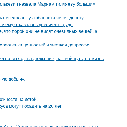
хилькевич назвала Мариам тилляеву большим
ь веселилась у любовника через дорогу.
очему отказалась увеличить грудь.
 что порой они не видят очевидных вещей, а
ереоценка ценностей и жесткая депрессия
 на выход, на движение, на свой путь, на жизнь
йную добычу.
ожности на детей.
са могут посадить на 20 лет!
м Анна Семенович впервые открыто показала